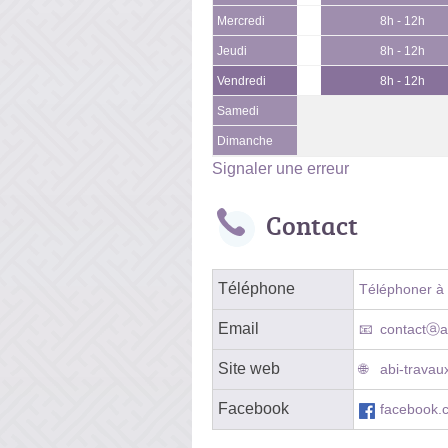
Mercredi
8h - 12h
Jeudi
8h - 12h
Vendredi
8h - 12h
Samedi
Dimanche
Signaler une erreur
Contact
Téléphone
Téléphoner à l
Email
contactⓐab
Site web
abi-travau
Facebook
facebook.c