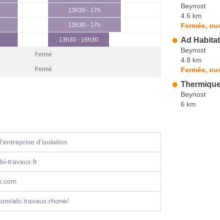
Beynost
13h30 - 17h
4.6 km
Fermée, ouv
13h30 - 17h
Ad Habitat
13h30 - 16h30
Beynost
Fermé
4.8 km
Fermée, ou
Fermé
Thermique
Beynost
6 km
'entreprise d'isolation
i-travaux.fr
x.com
om/abi.travaux.rhone/