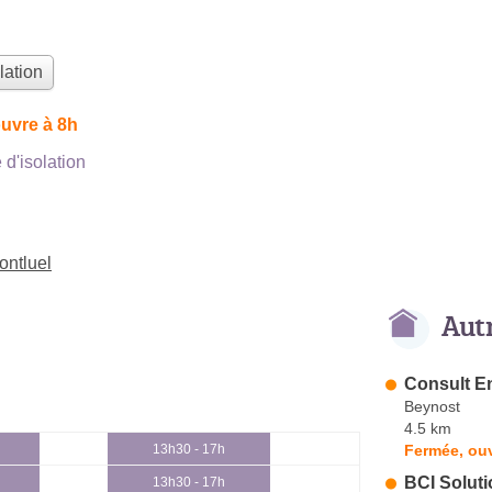
lation
uvre à 8h
d'isolation
ontluel
Aut
Consult E
Beynost
4.5 km
Fermée, ouv
13h30 - 17h
BCI Solut
13h30 - 17h