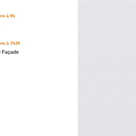
re à 9h
vre à 7h30
 Façade