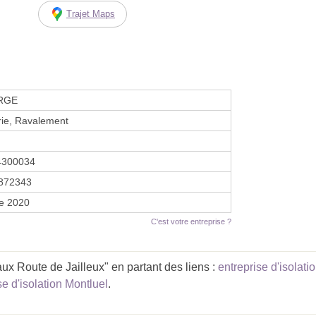
Trajet Maps
 RGE
ie, Ravalement
4300034
872343
re 2020
C'est votre entreprise ?
ux Route de Jailleux" en partant des liens :
entreprise d'isola
se d'isolation Montluel
.