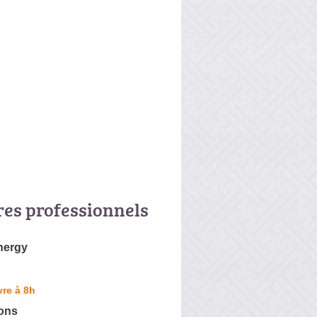
res professionnels
nergy
re à 8h
ions