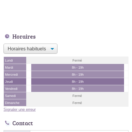
Horaires
Lundi
Fermé
Mardi
8h - 19h
Mercredi
8h - 19h
Jeudi
8h - 19h
Vendredi
8h - 19h
Samedi
Fermé
Dimanche
Fermé
Signaler une erreur
Contact