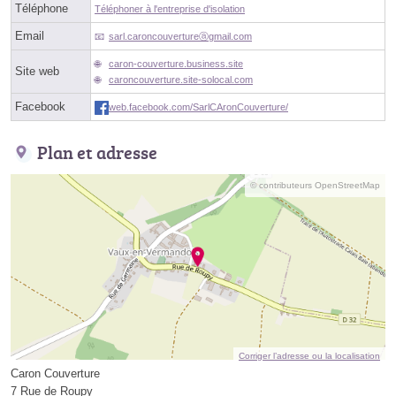
Téléphone
Téléphoner à l'entreprise d'isolation
Email
sarl.caroncouvertureⓐgmail.com
caron-couverture.business.site
Site web
caroncouverture.site-solocal.com
Facebook
web.facebook.com/SarlCAronCouverture/
Plan et adresse
© contributeurs OpenStreetMap
Corriger l’adresse ou la localisation
Caron Couverture
7 Rue de Roupy