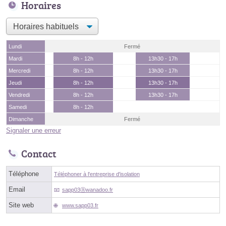
Horaires
Lundi
Fermé
Mardi
8h - 12h
13h30 - 17h
Mercredi
8h - 12h
13h30 - 17h
Jeudi
8h - 12h
13h30 - 17h
Vendredi
8h - 12h
13h30 - 17h
Samedi
8h - 12h
Dimanche
Fermé
Signaler une erreur
Contact
Téléphone
Téléphoner à l'entreprise d'isolation
Email
sapp03ⓐwanadoo.fr
Site web
www.sapp03.fr