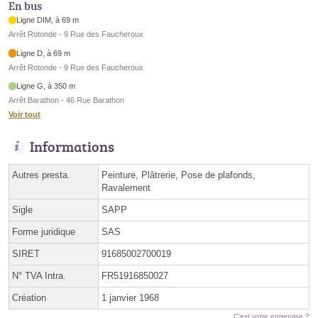
En bus
Ligne DIM, à 69 m
Arrêt Rotonde - 9 Rue des Faucheroux
Ligne D, à 69 m
Arrêt Rotonde - 9 Rue des Faucheroux
Ligne G, à 350 m
Arrêt Barathon - 46 Rue Barathon
Voir tout
Informations
Autres presta.
Peinture, Plâtrerie, Pose de plafonds,
Ravalement
Sigle
SAPP
Forme juridique
SAS
SIRET
91685002700019
N° TVA Intra.
FR51916850027
Création
1 janvier 1968
C'est votre entreprise ?