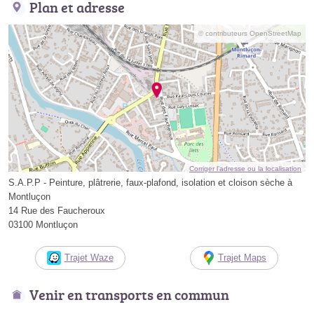
Plan et adresse
© contributeurs OpenStreetMap
Corriger l’adresse ou la localisation
S.A.P.P - Peinture, plâtrerie, faux-plafond, isolation et cloison sèche à
Montluçon
14 Rue des Faucheroux
03100 Montluçon
Trajet Waze
Trajet Maps
Venir en transports en commun