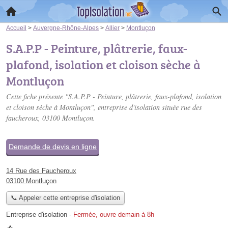
Accueil
>
Auvergne-Rhône-Alpes
>
Allier
>
Montluçon
S.A.P.P - Peinture, plâtrerie, faux-
plafond, isolation et cloison sèche à
Montluçon
Cette fiche présente "S.A.P.P - Peinture, plâtrerie, faux-plafond, isolation
et cloison sèche à Montluçon", entreprise d'isolation située
rue des
faucheroux
, 03100 Montluçon.
Demande de devis en ligne
14 Rue des Faucheroux
03100 Montluçon
📞 Appeler cette entreprise d'isolation
Entreprise d'isolation
-
Fermée, ouvre demain à 8h