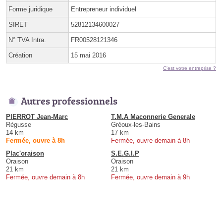
Forme juridique
Entrepreneur individuel
SIRET
52812134600027
N° TVA Intra.
FR00528121346
Création
15 mai 2016
C'est votre entreprise ?
Autres professionnels
PIERROT Jean-Marc
T.M.A Maconnerie Generale
Régusse
Gréoux-les-Bains
14 km
17 km
Fermée, ouvre à 8h
Fermée, ouvre demain à 8h
Plac'oraison
S.E.G.I.P
Oraison
Oraison
21 km
21 km
Fermée, ouvre demain à 8h
Fermée, ouvre demain à 9h