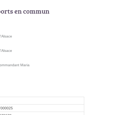
ports en commun
'Alsace
'Alsace
 Commandant Maria
7000025