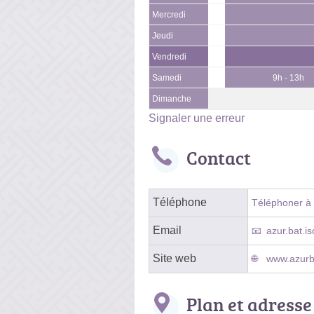
Mercredi
Jeudi
Vendredi
Samedi
9h - 13h
Dimanche
Signaler une erreur
Contact
Téléphone
Téléphoner à l
Email
azur.bat.
Site web
www.azurb
Plan et adresse