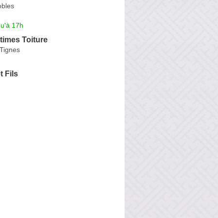
bles
qu'à 17h
times Toiture
Tignes
 Fils