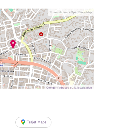
© contributeurs OpenStreetMap
Corriger l’adresse ou la localisation
Trajet Maps