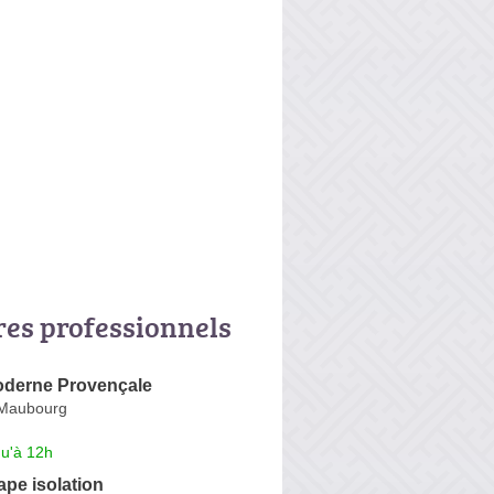
res professionnels
oderne Provençale
-Maubourg
qu'à 12h
pe isolation