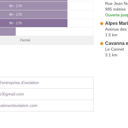
Rue Jean No
9h - 17h
985 mètres
Ouverte jus
9h - 17h
Alpes Mari
9h - 17h
Avenue des 
1.5 km
Fermé
Cavanna et
Le Cannet
3.1 km
'entreprise d'isolation
isoⓐgmail.com
atimentisolation.com