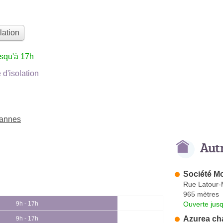
lation
usqu'à 17h
d'isolation
Cannes
Aut
Société M
Rue Latour
965 mètres
Ouverte jus
9h - 17h
Azurea cha
9h - 17h