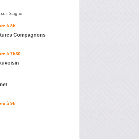
-sur-Siagne
re à 8h
itures Compagnons
vre à 7h30
auvoisin
net
re à 9h