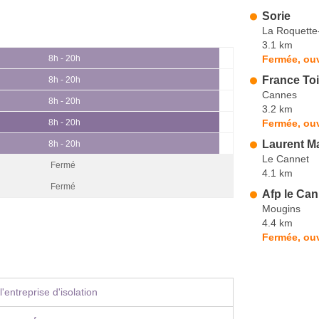
Sorie
La Roquette
3.1 km
Fermée, ouv
8h - 20h
France To
8h - 20h
Cannes
8h - 20h
3.2 km
Fermée, ou
8h - 20h
Laurent M
8h - 20h
Le Cannet
Fermé
4.1 km
Fermé
Afp le Can
Mougins
4.4 km
Fermée, ouv
'entreprise d'isolation