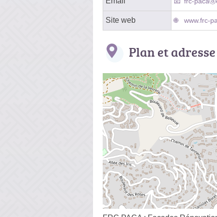
Email
frc-pacaⓐ
Site web
www.frc-pa
Plan et adresse