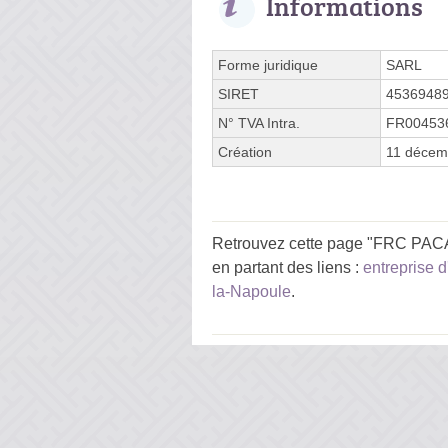
Informations
Forme juridique
SARL
SIRET
4536948
N° TVA Intra.
FR00453
Création
11 décem
Retrouvez cette page "FRC PACA 
en partant des liens :
entreprise 
la-Napoule
.