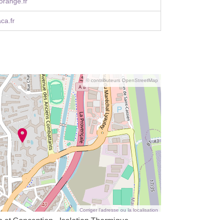
orange.fr
ca.fr
© contributeurs OpenStreetMap
Corriger l’adresse ou la localisation