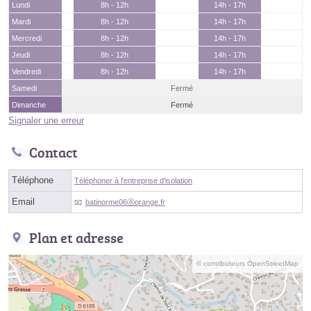
Lundi
8h - 12h
14h - 17h
Mardi
8h - 12h
14h - 17h
Mercredi
8h - 12h
14h - 17h
Jeudi
8h - 12h
14h - 17h
Vendredi
8h - 12h
14h - 17h
Samedi
Fermé
Dimanche
Fermé
Signaler une erreur
Contact
Téléphone
Téléphoner à l'entreprise d'isolation
Email
batinorme06ⓐorange.fr
Plan et adresse
© contributeurs OpenStreetMap