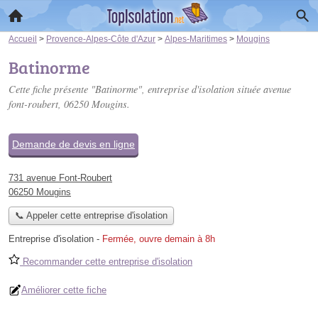
Accueil
>
Provence-Alpes-Côte d'Azur
>
Alpes-Maritimes
>
Mougins
Batinorme
Cette fiche présente "Batinorme", entreprise d'isolation située
avenue
font-roubert
, 06250 Mougins.
Demande de devis en ligne
731 avenue Font-Roubert
06250 Mougins
📞 Appeler cette entreprise d'isolation
Entreprise d'isolation
-
Fermée, ouvre demain à 8h
Recommander cette entreprise d'isolation
Améliorer cette fiche