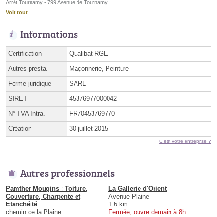
Arrêt Tournamy - 799 Avenue de Tournamy
Voir tout
Informations
Certification
Qualibat RGE
Autres presta.
Maçonnerie, Peinture
Forme juridique
SARL
SIRET
45376977000042
N° TVA Intra.
FR70453769770
Création
30 juillet 2015
C'est votre entreprise ?
Autres professionnels
Pamther Mougins : Toiture,
La Gallerie d'Orient
Couverture, Charpente et
Avenue Plaine
Etanchéité
1.6 km
chemin de la Plaine
Fermée, ouvre demain à 8h