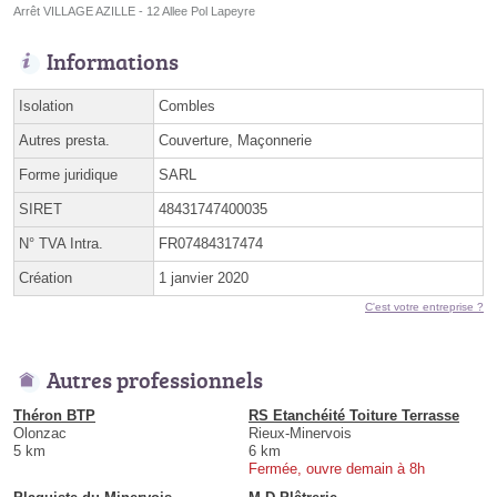
Arrêt VILLAGE AZILLE - 12 Allee Pol Lapeyre
Informations
Isolation
Combles
Autres presta.
Couverture, Maçonnerie
Forme juridique
SARL
SIRET
48431747400035
N° TVA Intra.
FR07484317474
Création
1 janvier 2020
C'est votre entreprise ?
Autres professionnels
Théron BTP
RS Etanchéité Toiture Terrasse
Olonzac
Rieux-Minervois
5 km
6 km
Fermée, ouvre demain à 8h