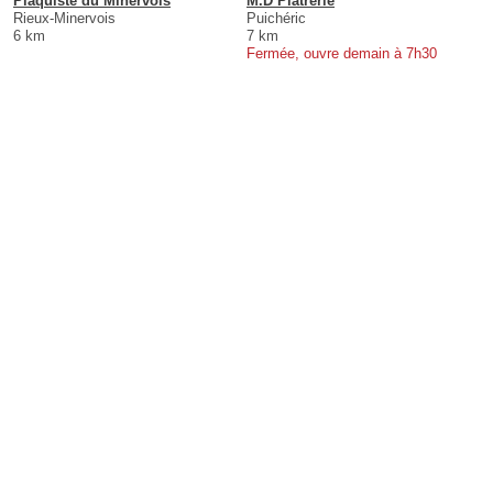
Plaquiste du Minervois
M.D Plâtrerie
Rieux-Minervois
Puichéric
6 km
7 km
Fermée, ouvre demain à 7h30