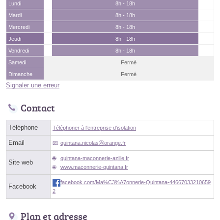
Lundi
8h - 18h
Mardi
8h - 18h
Mercredi
8h - 18h
Jeudi
8h - 18h
Vendredi
8h - 18h
Samedi
Fermé
Dimanche
Fermé
Signaler une erreur
Contact
Téléphone
Téléphoner à l'entreprise d'isolation
Email
quintana.nicolasⓐorange.fr
quintana-maconnerie-azille.fr
Site web
www.maconnerie-quintana.fr
facebook.com/Ma%C3%A7onnerie-Quintana-44667033210659
Facebook
2
Plan et adresse