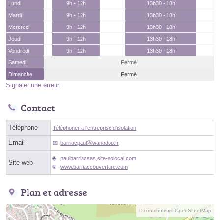
Lundi
9h - 12h
13h30 - 18h
Mardi
9h - 12h
13h30 - 18h
Mercredi
9h - 12h
13h30 - 18h
Jeudi
9h - 12h
13h30 - 18h
Vendredi
9h - 12h
13h30 - 18h
Samedi
Fermé
Dimanche
Fermé
Signaler une erreur
Contact
Téléphone
Téléphoner à l'entreprise d'isolation
Email
barriacpaulⓐwanadoo.fr
paulbarriacsas.site-solocal.com
Site web
www.barriaccouverture.com
Plan et adresse
© contributeurs OpenStreetMap