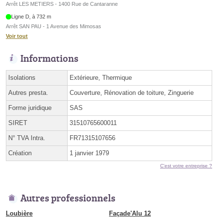
Arrêt LES METIERS - 1400 Rue de Cantaranne
Ligne D, à 732 m
Arrêt SAN PAU - 1 Avenue des Mimosas
Voir tout
Informations
Isolations
Extérieure, Thermique
Autres presta.
Couverture, Rénovation de toiture, Zinguerie
Forme juridique
SAS
SIRET
31510765600011
N° TVA Intra.
FR71315107656
Création
1 janvier 1979
C'est votre entreprise ?
Autres professionnels
Loubière
Façade'Alu 12