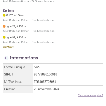
Arrêt Belsunce Alcazar - 24 Square belsunce
En bus
97JET, à 136 m
Arrêt Barbusse Colbert - Rue henri barbusse
Ligne 29, à 136 m
Arrêt Barbusse Colbert - Rue henri barbusse
Ligne 97, à 136 m
Arrêt Barbusse Colbert - Rue henri barbusse
Voir tout
Informations
Forme juridique
SAS
SIRET
93779898100018
N° TVA Intra.
FR31937798981
Création
25 novembre 2024
C'est votre entreprise ?