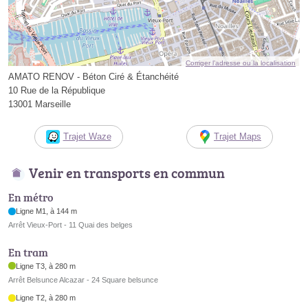
Corriger l’adresse ou la localisation
AMATO RENOV - Béton Ciré & Étanchéité
10 Rue de la République
13001 Marseille
Trajet Waze
Trajet Maps
Venir en transports en commun
En métro
Ligne M1, à 144 m
Arrêt Vieux-Port - 11 Quai des belges
En tram
Ligne T3, à 280 m
Arrêt Belsunce Alcazar - 24 Square belsunce
Ligne T2, à 280 m