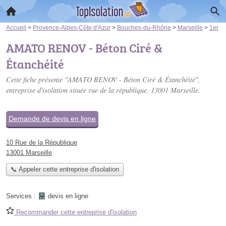
Accueil
>
Provence-Alpes-Côte d'Azur
>
Bouches-du-Rhône
>
Marseille
>
1er
AMATO RENOV - Béton Ciré &
Étanchéité
Cette fiche présente "AMATO RENOV - Béton Ciré & Étanchéité",
entreprise d'isolation située
rue de la république
, 13001 Marseille.
Demande de devis en ligne
10 Rue de la République
13001 Marseille
📞 Appeler cette entreprise d'isolation
Services :
devis en ligne
Recommander cette entreprise d'isolation