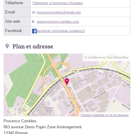
Téléphone
Téléphoner à l'entreprise d'isolation
Email
provencecomblesⓐgmail.com
Site web
www.provence-combles.com
Facebook
facebook.com/rognac.isolation13
Plan et adresse
© contributeurs OpenStreetMap
Corriger l’adresse ou la localisation
Provence Combles
863 avenue Denis Papin Zone Aménagement
13340 Rognac