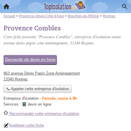
Accueil
>
Provence-Alpes-Côte d'Azur
>
Bouches-du-Rhône
>
Rognac
Provence Combles
Cette fiche présente "Provence Combles", entreprise d'isolation située
avenue denis papin zone aménagement
, 13340 Rognac.
Demande de devis en ligne
863 avenue Denis Papin Zone Aménagement
13340 Rognac
📞 Appeler cette entreprise d'isolation
Entreprise d'isolation
-
Fermée, ouvre à 9h
Services :
devis en ligne
Recommander cette entreprise d'isolation
Améliorer cette fiche