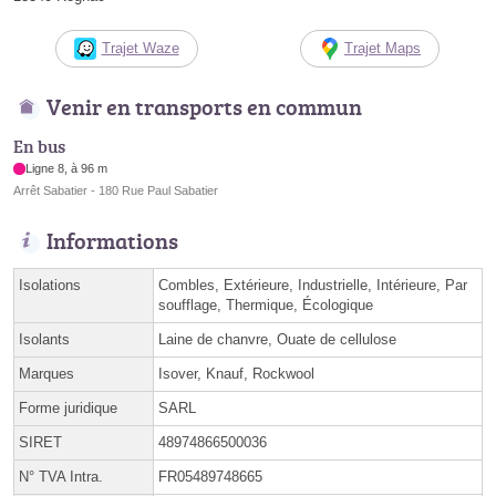
Trajet Waze
Trajet Maps
Venir en transports en commun
En bus
Ligne 8, à 96 m
Arrêt Sabatier - 180 Rue Paul Sabatier
Informations
Isolations
Combles, Extérieure, Industrielle, Intérieure, Par
soufflage, Thermique, Écologique
Isolants
Laine de chanvre, Ouate de cellulose
Marques
Isover, Knauf, Rockwool
Forme juridique
SARL
SIRET
48974866500036
N° TVA Intra.
FR05489748665