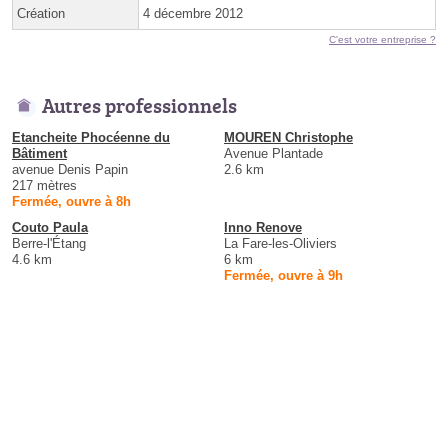
Création
4 décembre 2012
C'est votre entreprise ?
Autres professionnels
Etancheite Phocéenne du
MOUREN Christophe
Bâtiment
Avenue Plantade
avenue Denis Papin
2.6 km
217 mètres
Fermée, ouvre à 8h
Couto Paula
Inno Renove
Berre-l'Étang
La Fare-les-Oliviers
4.6 km
6 km
Fermée, ouvre à 9h