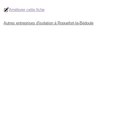
Améliorer cette fiche
Autres entreprises d'isolation à Roquefort-la-Bédoule