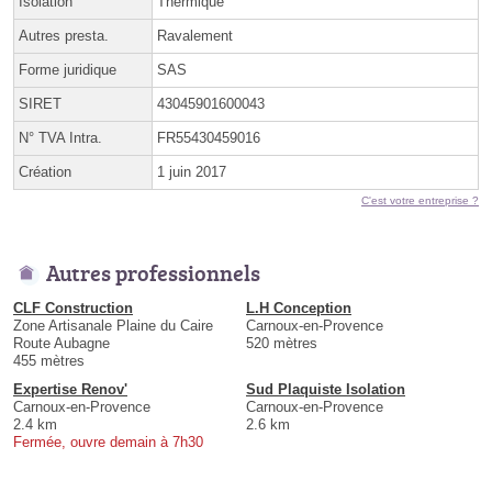
Isolation
Thermique
Autres presta.
Ravalement
Forme juridique
SAS
SIRET
43045901600043
N° TVA Intra.
FR55430459016
Création
1 juin 2017
C'est votre entreprise ?
Autres professionnels
CLF Construction
L.H Conception
Zone Artisanale Plaine du Caire
Carnoux-en-Provence
Route Aubagne
520 mètres
455 mètres
Expertise Renov'
Sud Plaquiste Isolation
Carnoux-en-Provence
Carnoux-en-Provence
2.4 km
2.6 km
Fermée, ouvre demain à 7h30