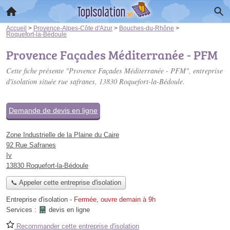
Accueil
>
Provence-Alpes-Côte d'Azur
>
Bouches-du-Rhône
>
Roquefort-la-Bédoule
Provence Façades Méditerranée - PFM
Cette fiche présente "Provence Façades Méditerranée - PFM", entreprise
d'isolation située
rue safranes
, 13830 Roquefort-la-Bédoule.
Demande de devis en ligne
Zone Industrielle de la Plaine du Caire
92 Rue Safranes
Iv
13830 Roquefort-la-Bédoule
📞 Appeler cette entreprise d'isolation
Entreprise d'isolation
-
Fermée, ouvre demain à 9h
Services :
devis en ligne
Recommander cette entreprise d'isolation