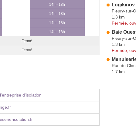
Logikinov
14h - 18h
Fleury-sur-
14h - 18h
1.3 km
Fermée, ouv
14h - 18h
Baie Oues
14h - 18h
Fleury-sur-
Fermé
1.3 km
Fermée, ouv
Fermé
Menuiseri
Rue du Clos
1.7 km
'entreprise d'isolation
nge.fr
serie-isolation.fr