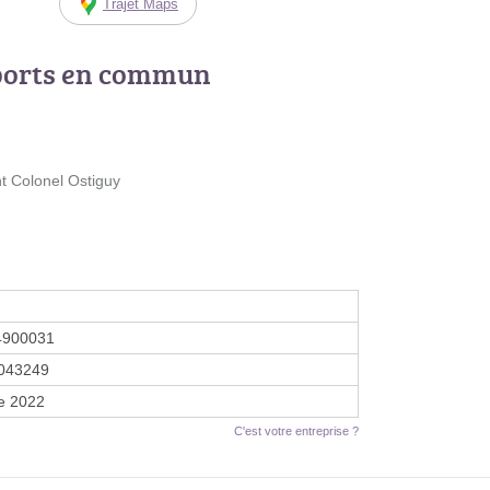
Trajet Maps
ports en commun
nt Colonel Ostiguy
4900031
043249
e 2022
C'est votre entreprise ?