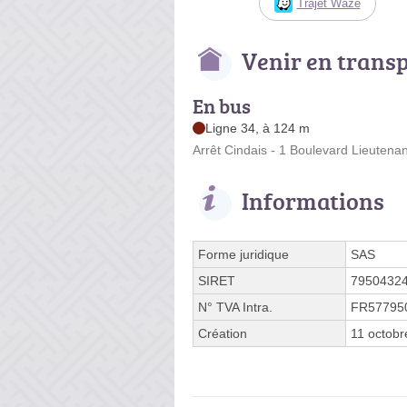
Trajet Waze
Venir en trans
En bus
Ligne 34, à 124 m
Arrêt Cindais - 1 Boulevard Lieutena
Informations
Forme juridique
SAS
SIRET
7950432
N° TVA Intra.
FR57795
Création
11 octobr