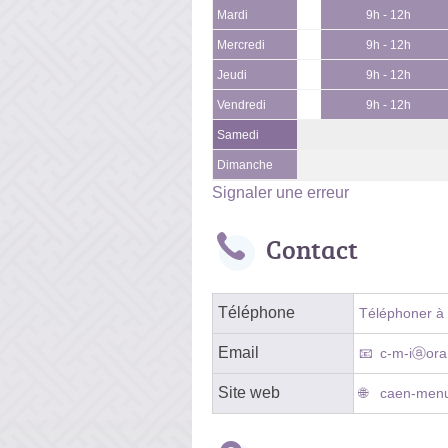
Mardi
9h - 12h
Mercredi
9h - 12h
Jeudi
9h - 12h
Vendredi
9h - 12h
Samedi
Dimanche
Signaler une erreur
Contact
Téléphone
Téléphoner à l
Email
c-m-iⓐora
Site web
caen-menui