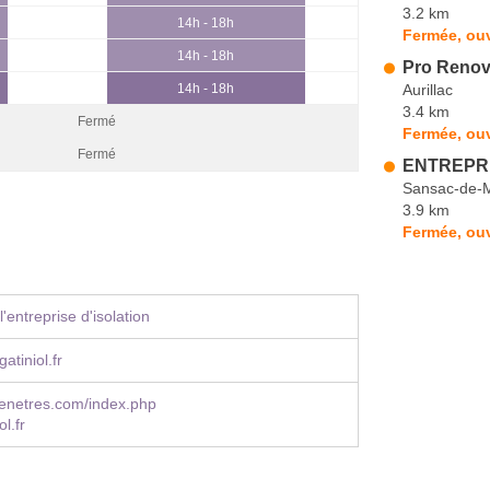
3.2 km
14h - 18h
Fermée, ouv
14h - 18h
Pro Reno
Aurillac
14h - 18h
3.4 km
Fermé
Fermée, ouv
Fermé
ENTREPRI
Sansac-de-
3.9 km
Fermée, ou
'entreprise d'isolation
atiniol.fr
fenetres.com/index.php
l.fr