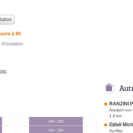
lation
uvre à 9h
d'isolation
trac
Aut
RANZINI P
Arpajon-sur
1.4 km
14h - 18h
Djilali Mich
Aurillac
14h - 18h