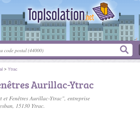
al
>
Ytrac
enêtres Aurillac-Ytrac
t et Fenêtres Aurillac-Ytrac", entreprise
'esban
, 15130 Ytrac.