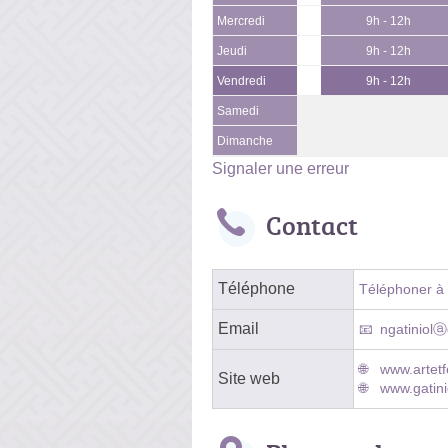
Mercredi
9h - 12h
Jeudi
9h - 12h
Vendredi
9h - 12h
Samedi
Dimanche
Signaler une erreur
Contact
Téléphone
Téléphoner à l
Email
ngatiniolⓐg
www.artet
Site web
www.gatinio