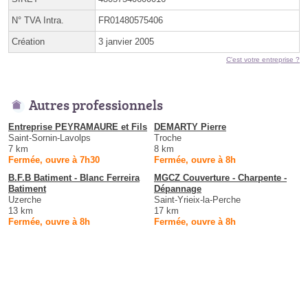
N° TVA Intra.
FR01480575406
Création
3 janvier 2005
C'est votre entreprise ?
Autres professionnels
Entreprise PEYRAMAURE et Fils
DEMARTY Pierre
Saint-Sornin-Lavolps
Troche
7 km
8 km
Fermée, ouvre à 7h30
Fermée, ouvre à 8h
B.F.B Batiment - Blanc Ferreira
MGCZ Couverture - Charpente -
Batiment
Dépannage
Uzerche
Saint-Yrieix-la-Perche
13 km
17 km
Fermée, ouvre à 8h
Fermée, ouvre à 8h