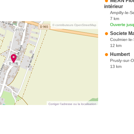
MEAN Flori
intérieur
Ampilly-le-S
7 km
Ouverte jus
© contributeurs OpenStreetMap
Societe Ma
Coulmier-le
12 km
Humbert
Prusly-sur-
13 km
Corriger l’adresse ou la localisation