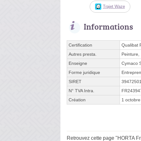
Trajet Waze
Informations
Certification
Qualibat
Autres presta.
Peinture,
Enseigne
Cymaco S
Forme juridique
Entrepren
SIRET
3947250
N° TVA Intra.
FR24394
Création
1 octobre
Retrouvez cette page "HORTA Fran