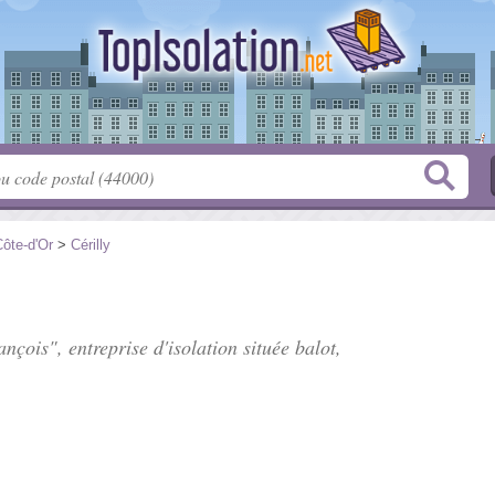
ôte-d'Or
>
Cérilly
nçois", entreprise d'isolation située
balot
,