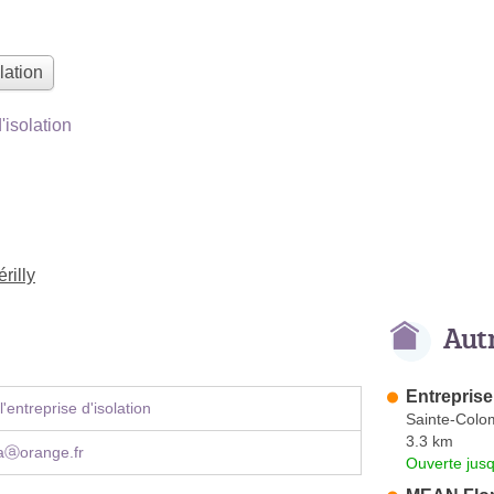
lation
isolation
rilly
Aut
Entrepris
'entreprise d'isolation
Sainte-Colo
3.3 km
taⓐorange.fr
Ouverte jus