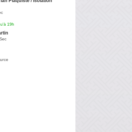
an Plaquiste / isolation
ec
qu'à 19h
rtin
-Sec
Ource