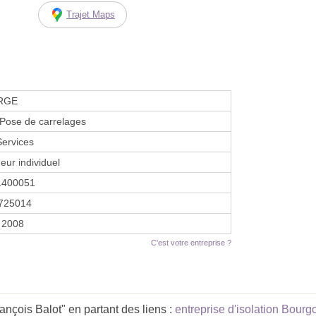
Trajet Maps
 RGE
 Pose de carrelages
ervices
eur individuel
1400051
725014
 2008
C'est votre entreprise ?
çois Balot" en partant des liens :
entreprise d'isolation Bou