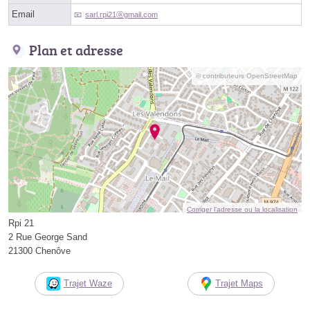
Email
sarl.rpi21ⓐgmail.com
Plan et adresse
© contributeurs OpenStreetMap
Corriger l’adresse ou la localisation
Rpi 21
2 Rue George Sand
21300 Chenôve
Trajet Waze
Trajet Maps