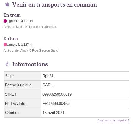
Venir en transports en commun
En tram
Ligne T2, à 191 m
Arrêt Le Mail - 10 Rue des Clématites
En bus
Ligne L4, à 127 m
Arrêt L. de Vinci - 5 Rue George Sand
Informations
Sigle
Rpi 21
Forme juridique
SARL
SIRET
89900250500019
N° TVA Intra.
FR30899002505
Création
15 avril 2021
C'est votre entreprise ?