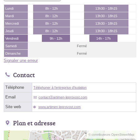
Lundi
8h - 12h
13h30 - 18h15
Mardi
8h - 12h
13h30 - 18h15
Mercredi
8h - 12h
13h30 - 18h15
Jeudi
8h - 12h
13h30 - 18h15
Vendredi
9h - 12h
14h - 17h
Samedi
Fermé
Dimanche
Fermé
Signaler une erreur
Contact
Téléphone
Téléphoner à l'entreprise d'isolation
Email
contactⓐartimen-leprovost.com
Site web
www.artimen-leprovost.com
Plan et adresse
© contributeurs OpenStreetMap