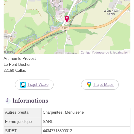
Corriger l’adresse ou la localisation
Artimen-le Provost
Le Pont Bocher
22160 Callac
Trajet Waze
Trajet Maps
Informations
Autres presta.
Charpentes, Menuiserie
Forme juridique
SARL
SIRET
44347713800012