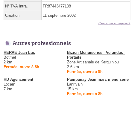
N° TVA Intra.
FR87443477138
Création
11 septembre 2002
C'est votre entreprise ?
Autres professionnels
HERVE Jean-Luc
Bizien Menuiseries - Verandas -
Botmel
Portails
2 km
Zone Artisanale de Kerguiniou
Fermée, ouvre à 8h
2.6 km
Fermée, ouvre à 9h
HD Agencement
Pampanay Jean marc menuiserie
Locarn
Lanrivain
7 km
15 km
Fermée, ouvre à 8h