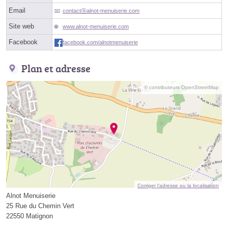
Email
contactⓐalnot-menuiserie.com
Site web
www.alnot-menuiserie.com
Facebook
facebook.com/alnotmenuiserie
Plan et adresse
© contributeurs OpenStreetMap
Corriger l’adresse ou la localisation
Alnot Menuiserie
25 Rue du Chemin Vert
22550 Matignon