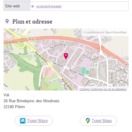
Site web
scopval.fr/equipe/
Plan et adresse
© contributeurs OpenStreetMap
Corriger l’adresse ou la localisation
Väl
26 Rue Brindejonc des Moulinais
22190 Plérin
Trajet Waze
Trajet Maps