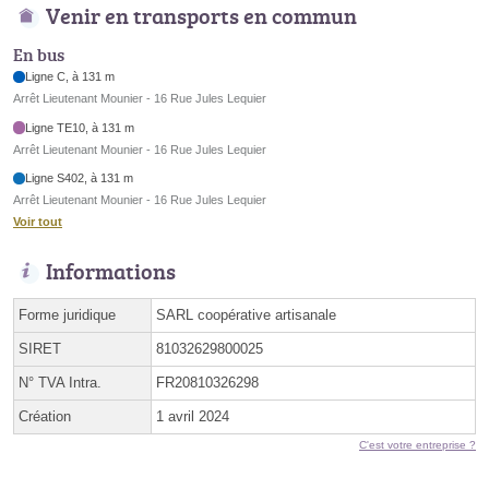
Venir en transports en commun
En bus
Ligne C, à 131 m
Arrêt Lieutenant Mounier - 16 Rue Jules Lequier
Ligne TE10, à 131 m
Arrêt Lieutenant Mounier - 16 Rue Jules Lequier
Ligne S402, à 131 m
Arrêt Lieutenant Mounier - 16 Rue Jules Lequier
Voir tout
Informations
Forme juridique
SARL coopérative artisanale
SIRET
81032629800025
N° TVA Intra.
FR20810326298
Création
1 avril 2024
C'est votre entreprise ?