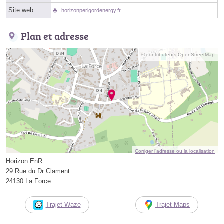
Site web
horizonperigordenergy.fr
Plan et adresse
© contributeurs OpenStreetMap
Corriger l’adresse ou la localisation
Horizon EnR
29 Rue du Dr Clament
24130 La Force
Trajet Waze
Trajet Maps