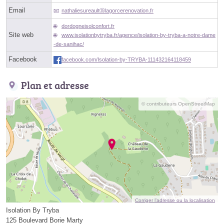
Email
nathaliesureaultⓐlagorcerenovation.fr
dordogneisolconfort.fr
Site web
www.isolationbytryba.fr/agence/isolation-by-tryba-a-notre-dame
-de-sanihac/
Facebook
facebook.com/Isolation-by-TRYBA-111432164118459
Plan et adresse
© contributeurs OpenStreetMap
Corriger l’adresse ou la localisation
Isolation By Tryba
125 Boulevard Borie Marty