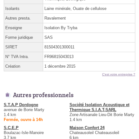
Isolants
Laine minérale, Ouate de cellulose
Autres presta.
Ravalement
Enseigne
Isolation By Tryba
Forme juridique
SAS
SIRET
81504301300011
N° TVA Intra.
FR96815043013
Création
1 décembre 2015
C'est votre entreprise ?
Autres professionnels
S.T.A.P Dordogne
Société Isolation Acoustique et
avenue de Borie Marty
Thermique S.I.A.T-SARL
1.4 km
Zone Artisanale Lieu-Dit Borie Marty
Fermée, ouvre à 14h
1.4 km
S.C.E.P
Maison Confort 24
Boulazac-Isle-Manoire
Chateausoleil Chateausoleil
3.7 km
6 km