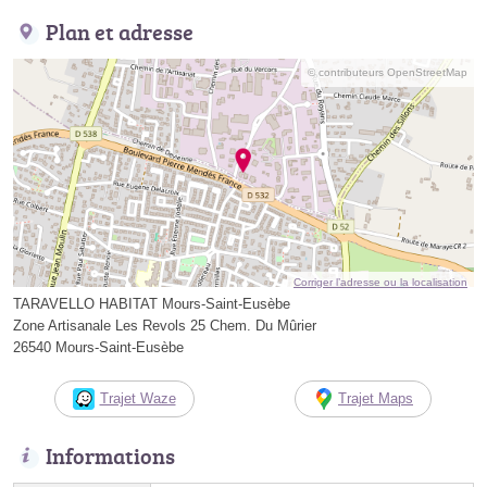
Plan et adresse
© contributeurs OpenStreetMap
Corriger l’adresse ou la localisation
TARAVELLO HABITAT Mours-Saint-Eusèbe
Zone Artisanale Les Revols 25 Chem. Du Mûrier
26540 Mours-Saint-Eusèbe
Trajet Waze
Trajet Maps
Informations