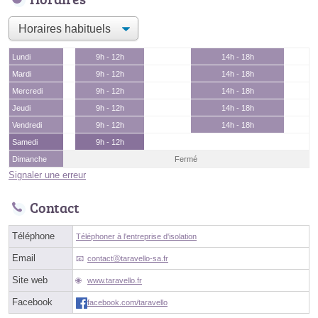
Lundi
9h - 12h
14h - 18h
Mardi
9h - 12h
14h - 18h
Mercredi
9h - 12h
14h - 18h
Jeudi
9h - 12h
14h - 18h
Vendredi
9h - 12h
14h - 18h
Samedi
9h - 12h
Dimanche
Fermé
Signaler une erreur
Contact
Téléphone
Téléphoner à l'entreprise d'isolation
Email
contactⓐtaravello-sa.fr
Site web
www.taravello.fr
Facebook
facebook.com/taravello