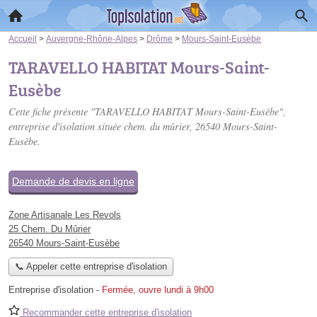
Accueil
>
Auvergne-Rhône-Alpes
>
Drôme
>
Mours-Saint-Eusèbe
TARAVELLO HABITAT Mours-Saint-
Eusèbe
Cette fiche présente "TARAVELLO HABITAT Mours-Saint-Eusèbe",
entreprise d'isolation située
chem. du mûrier
, 26540 Mours-Saint-
Eusèbe.
Demande de devis en ligne
Zone Artisanale Les Revols
25 Chem. Du Mûrier
26540 Mours-Saint-Eusèbe
📞 Appeler cette entreprise d'isolation
Entreprise d'isolation
-
Fermée, ouvre lundi à 9h00
Recommander cette entreprise d'isolation