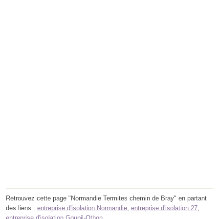
Retrouvez cette page "Normandie Termites chemin de Bray" en partant
des liens :
entreprise d'isolation Normandie
,
entreprise d'isolation 27
,
entreprise d'isolation Goupil-Othon
.