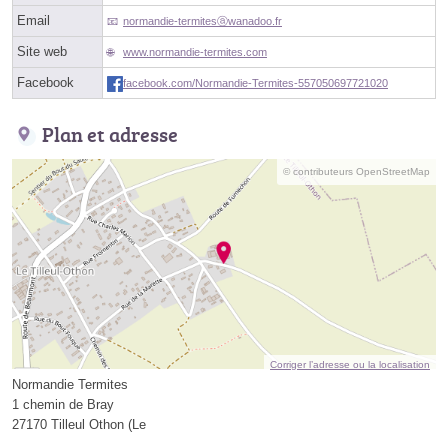
Email
normandie-termitesⓐwanadoo.fr
Site web
www.normandie-termites.com
Facebook
facebook.com/Normandie-Termites-557050697721020
Plan et adresse
© contributeurs OpenStreetMap
Corriger l’adresse ou la localisation
Normandie Termites
1 chemin de Bray
27170 Tilleul Othon (Le