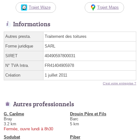
Trajet Waze
Trajet Maps
Informations
Autres presta.
Traitement des toitures
Forme juridique
SARL
SIRET
40490597800031
N° TVA Intra.
FR41404905978
Création
1 juillet 2011
C'est votre entreprise ?
Autres professionnels
G. Carême
Drouin Père et Fils
Bray
Barc
3.2 km
5 km
Fermée, ouvre lundi à 8h30
Sodubat
Piber