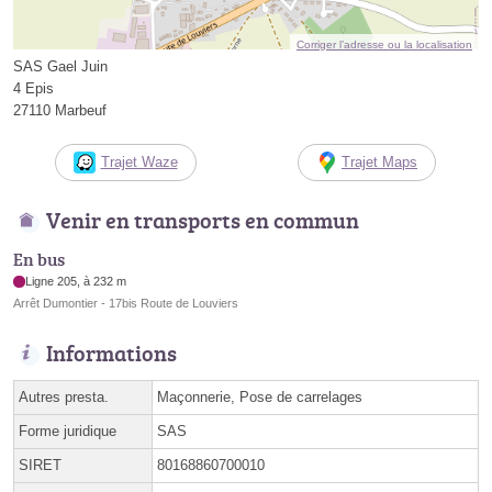
Corriger l’adresse ou la localisation
SAS Gael Juin
4 Epis
27110 Marbeuf
Trajet Waze
Trajet Maps
Venir en transports en commun
En bus
Ligne 205, à 232 m
Arrêt Dumontier - 17bis Route de Louviers
Informations
Autres presta.
Maçonnerie, Pose de carrelages
Forme juridique
SAS
SIRET
80168860700010