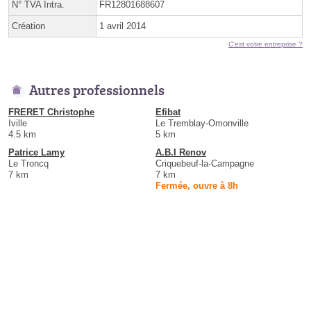
N° TVA Intra.
FR12801688607
Création
1 avril 2014
C'est votre entreprise ?
Autres professionnels
FRERET Christophe
Efibat
Iville
Le Tremblay-Omonville
4.5 km
5 km
Patrice Lamy
A.B.I Renov
Le Troncq
Criquebeuf-la-Campagne
7 km
7 km
Fermée, ouvre à 8h