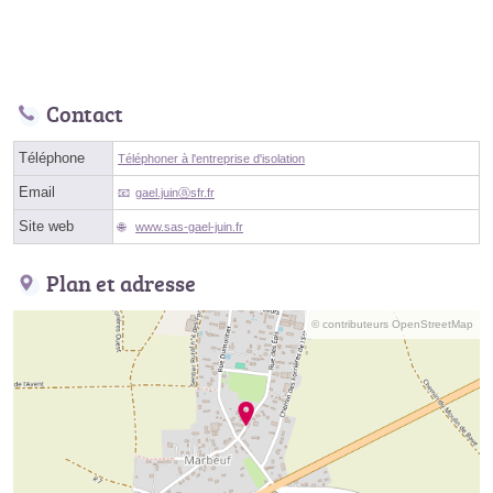
Contact
Téléphone
Téléphoner à l'entreprise d'isolation
Email
gael.juinⓐsfr.fr
Site web
www.sas-gael-juin.fr
Plan et adresse
© contributeurs OpenStreetMap