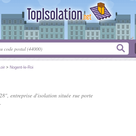
oir
>
Nogent-le-Roi
8", entreprise d'isolation située
rue porte
.