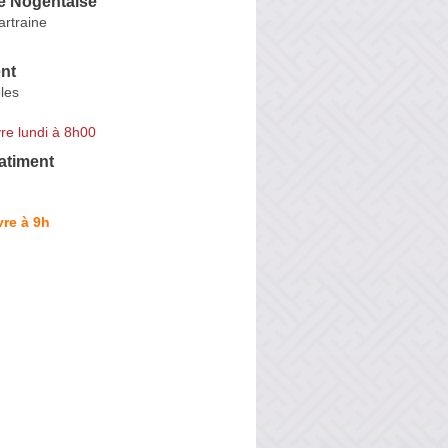
e Nogentaise
artraine
nt
les
re lundi à 8h00
atiment
re à 9h