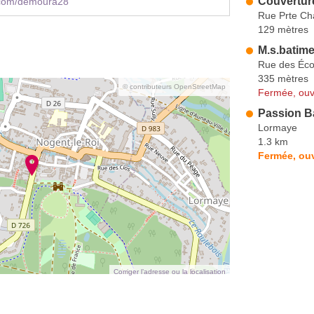
Couvertur
com/demoura28
Rue Prte Ch
129 mètres
M.s.batime
Rue des Éco
335 mètres
© contributeurs OpenStreetMap
Fermée, ouv
Passion B
Lormaye
1.3 km
Fermée, ouv
Corriger l’adresse ou la localisation