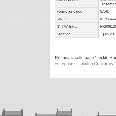
Traitemen
Forme juridique
SARL
SIRET
8125844
N° TVA Intra.
FR90812
Création
1 juin 20
Retrouvez cette page "Teckto Rue
entreprise d'isolation Concarnea