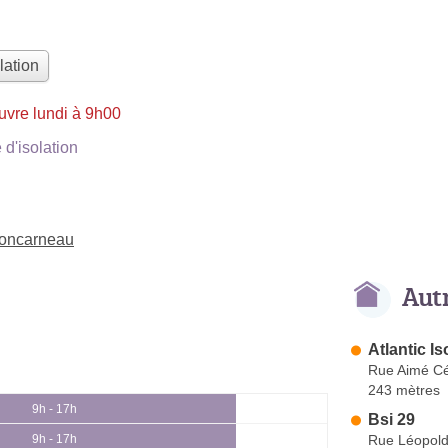
lation
uvre lundi à 9h00
d'isolation
 Concarneau
Aut
Atlantic Is
Rue Aimé Cé
243 mètres
9h - 17h
Bsi 29
Rue Léopold
9h - 17h