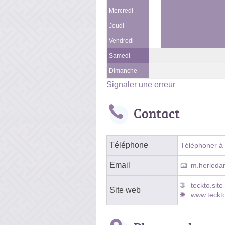
Mercredi
Jeudi
Vendredi
Samedi
Dimanche
Signaler une erreur
Contact
Téléphone
Téléphoner à l
Email
m.herleda
teckto.sit
Site web
www.teckto