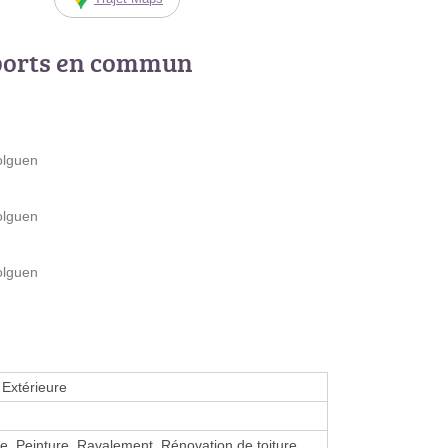
ports en commun
olguen
olguen
olguen
Extérieure
e, Peinture, Ravalement, Rénovation de toiture,