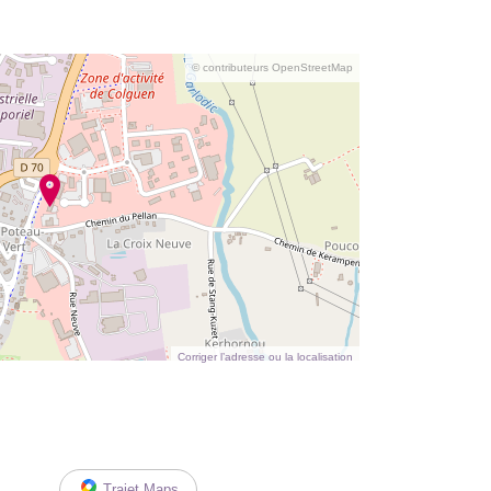
© contributeurs OpenStreetMap
Corriger l’adresse ou la localisation
Trajet Maps