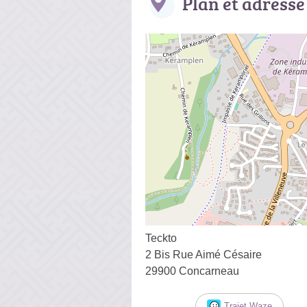
Plan et adresse
Teckto
2 Bis Rue Aimé Césaire
29900 Concarneau
Trajet Waze