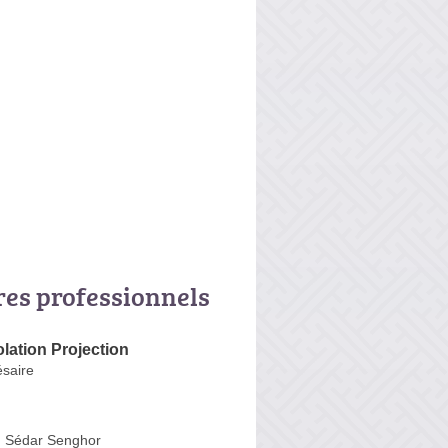
res professionnels
olation Projection
saire
 Sédar Senghor