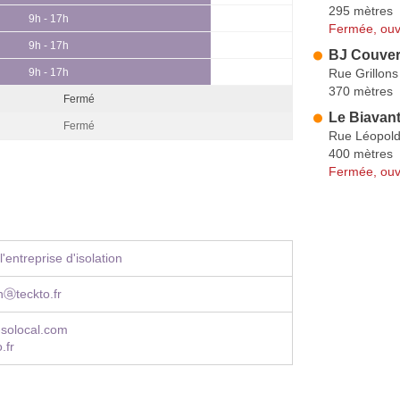
295 mètres
9h - 17h
Fermée, ouv
9h - 17h
BJ Couver
Rue Grillons
9h - 17h
370 mètres
Fermé
Le Biavan
Fermé
Rue Léopold
400 mètres
Fermée, ouv
'entreprise d'isolation
nⓐteckto.fr
e-solocal.com
.fr