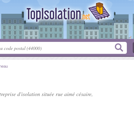
neau
treprise d'isolation située
rue aimé césaire
,