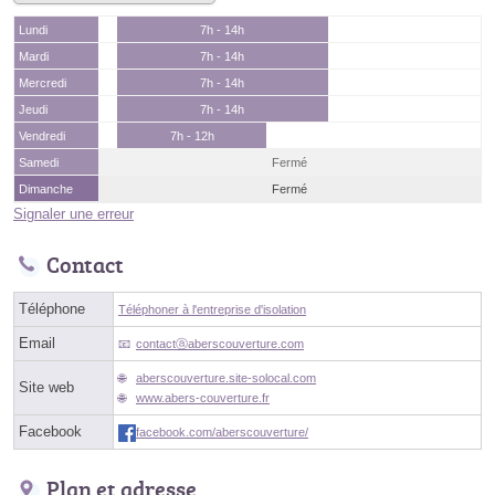
Lundi
7h - 14h
Mardi
7h - 14h
Mercredi
7h - 14h
Jeudi
7h - 14h
Vendredi
7h - 12h
Samedi
Fermé
Dimanche
Fermé
Signaler une erreur
Contact
Téléphone
Téléphoner à l'entreprise d'isolation
Email
contactⓐaberscouverture.com
aberscouverture.site-solocal.com
Site web
www.abers-couverture.fr
Facebook
facebook.com/aberscouverture/
Plan et adresse