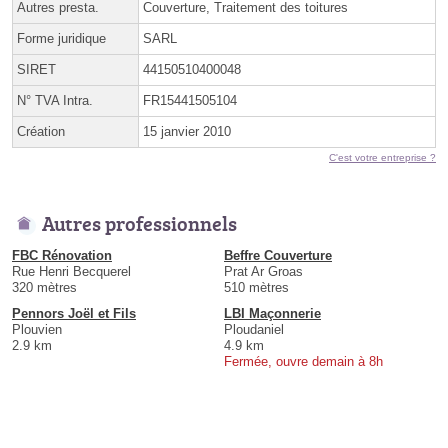
Autres presta.
Couverture, Traitement des toitures
Forme juridique
SARL
SIRET
44150510400048
N° TVA Intra.
FR15441505104
Création
15 janvier 2010
C'est votre entreprise ?
Autres professionnels
FBC Rénovation
Beffre Couverture
Rue Henri Becquerel
Prat Ar Groas
320 mètres
510 mètres
Pennors Joël et Fils
LBI Maçonnerie
Plouvien
Ploudaniel
2.9 km
4.9 km
Fermée, ouvre demain à 8h