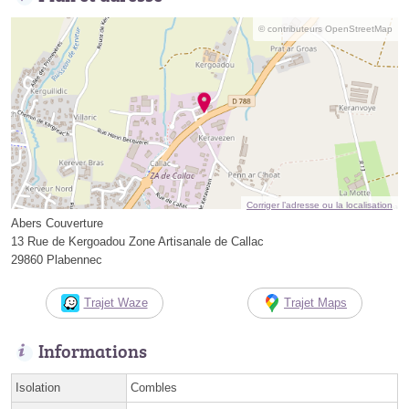
© contributeurs OpenStreetMap
Corriger l’adresse ou la localisation
Abers Couverture
13 Rue de Kergoadou Zone Artisanale de Callac
29860 Plabennec
Trajet Waze
Trajet Maps
Informations
Isolation
Combles