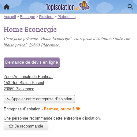
Accueil
>
Bretagne
>
Finistère
>
Plabennec
Home Econergie
Cette fiche présente "Home Econergie", entreprise d'isolation située
rue
blaise pascal
, 29860 Plabennec.
Demande de devis en ligne
Zone Artisanale de Penhoat
153 Rue Blaise Pascal
29860 Plabennec
📞 Appeler cette entreprise d'isolation
Entreprise d'isolation
-
Fermée, ouvre à 9h
Une personne
recommande
cette entreprise d'isolation.
Je recommande