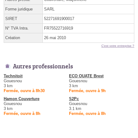
Forme juridique
SARL
SIRET
52271691900017
N° TVA Intra.
FR75522716919
Création
26 mai 2010
C'est votre entreprise ?
Autres professionnels
Technitoit
ECO OUATE Brest
Gouesnou
Gouesnou
3 km
3 km
Fermée, ouvre à 8h30
Fermée, ouvre à 9h
Hamon Couverture
S2Pc
Gouesnou
Gouesnou
3 km
3.1 km
Fermée, ouvre à 8h
Fermée, ouvre à 8h