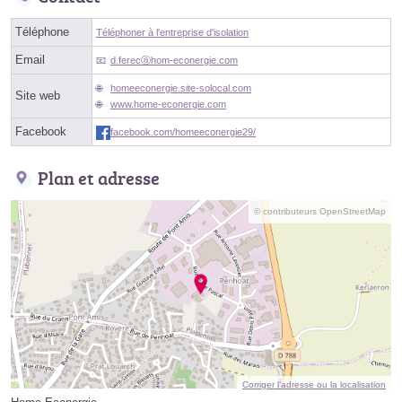
Téléphone
Téléphoner à l'entreprise d'isolation
Email
d.ferecⓐhom-econergie.com
homeeconergie.site-solocal.com
Site web
www.home-econergie.com
Facebook
facebook.com/homeeconergie29/
Plan et adresse
© contributeurs OpenStreetMap
Corriger l’adresse ou la localisation