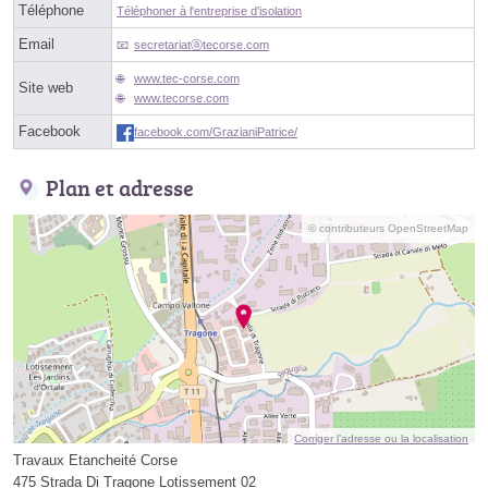
Téléphone
Téléphoner à l'entreprise d'isolation
Email
secretariatⓐtecorse.com
www.tec-corse.com
Site web
www.tecorse.com
Facebook
facebook.com/GrazianiPatrice/
Plan et adresse
© contributeurs OpenStreetMap
Corriger l’adresse ou la localisation
Travaux Etancheité Corse
475 Strada Di Tragone Lotissement 02