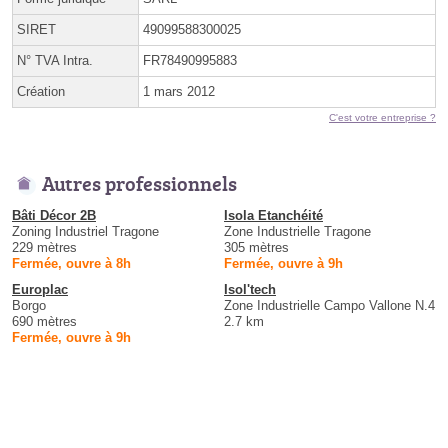
SIRET
49099588300025
N° TVA Intra.
FR78490995883
Création
1 mars 2012
C'est votre entreprise ?
Autres professionnels
Bâti Décor 2B
Isola Etanchéité
Zoning Industriel Tragone
Zone Industrielle Tragone
229 mètres
305 mètres
Fermée, ouvre à 8h
Fermée, ouvre à 9h
Europlac
Isol'tech
Borgo
Zone Industrielle Campo Vallone N.4
690 mètres
2.7 km
Fermée, ouvre à 9h