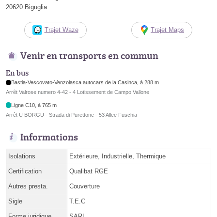
20620 Biguglia
Trajet Waze
Trajet Maps
Venir en transports en commun
En bus
Bastia-Vescovato-Venzolasca autocars de la Casinca, à 288 m
Arrêt Valrose numero 4-42 - 4 Lotissement de Campo Vallone
Ligne C10, à 765 m
Arrêt U BORGU - Strada di Purettone - 53 Allee Fuschia
Informations
Isolations
Extérieure, Industrielle, Thermique
Certification
Qualibat RGE
Autres presta.
Couverture
Sigle
T.E.C
Forme juridique
SARL