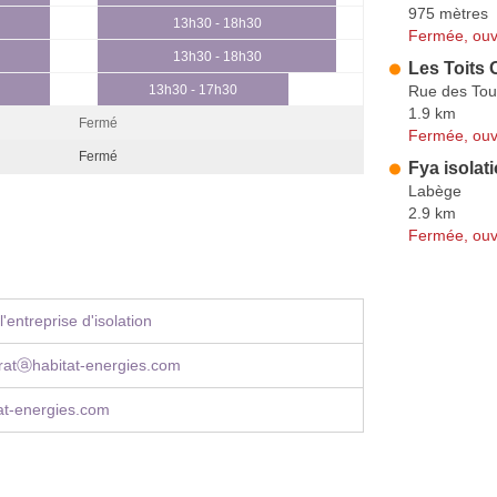
975 mètres
13h30 - 18h30
Fermée, ouv
13h30 - 18h30
Les Toits 
Rue des Tour
13h30 - 17h30
1.9 km
Fermé
Fermée, ouv
Fermé
Fya isolat
Labège
2.9 km
Fermée, ouv
'entreprise d'isolation
eratⓐhabitat-energies.com
at-energies.com