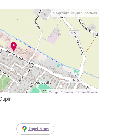
© contributeurs OpenStreetMap
Corriger l’adresse ou la localisation
 Dupin
Trajet Maps