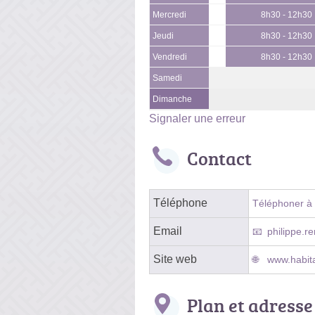
Mercredi
8h30 - 12h30
Jeudi
8h30 - 12h30
Vendredi
8h30 - 12h30
Samedi
Dimanche
Signaler une erreur
Contact
Téléphone
Téléphoner à l
Email
philippe.r
Site web
www.habit
Plan et adresse