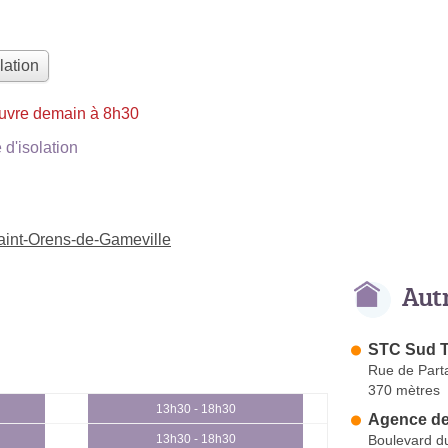
lation
uvre demain à 8h30
d'isolation
Saint-Orens-de-Gameville
Aut
STC Sud T
Rue de Part
370 mètres
13h30 - 18h30
Agence de
Boulevard d
13h30 - 18h30