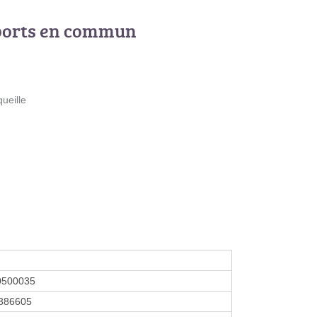
ports en commun
ueille
0500035
386605