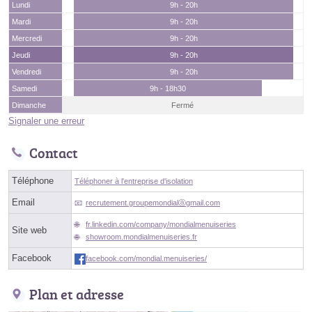
Lundi
9h - 20h
Mardi
9h - 20h
Mercredi
9h - 20h
Jeudi
9h - 20h
Vendredi
9h - 20h
Samedi
9h - 18h30
Dimanche
Fermé
Signaler une erreur
Contact
Téléphone
Téléphoner à l'entreprise d'isolation
Email
recrutement.groupemondialⓐgmail.com
fr.linkedin.com/company/mondialmenuiseries
Site web
showroom.mondialmenuiseries.fr
Facebook
facebook.com/mondial.menuiseries/
Plan et adresse