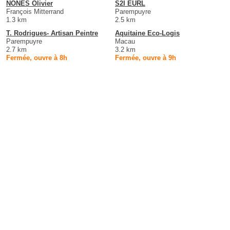
NONES Olivier
S2I EURL
François Mitterrand
Parempuyre
1.3 km
2.5 km
T. Rodrigues- Artisan Peintre
Aquitaine Eco-Logis
Parempuyre
Macau
2.7 km
3.2 km
Fermée, ouvre à 8h
Fermée, ouvre à 9h