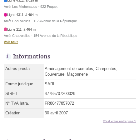
Ligne 4312, à 829 m
Arrêt Les Michenauds - 922 Poquet
Ligne 4311, à 464 m
Arrêt Chauvrelles - 117 Avenue de la République
Ligne 211, à 464 m
Arrêt Chauvrelles - 154 Avenue de la République
Voir tout
Informations
Autres presta.
Aménagement de combles, Charpentes,
Couverture, Maçonnerie
Forme juridique
SARL
SIRET
47785707200029
N° TVA Intra.
FR80477857072
Création
30 avril 2007
C'est votre entreprise ?