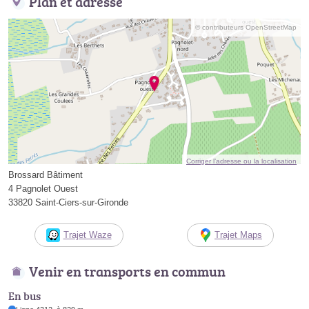
Plan et adresse
© contributeurs OpenStreetMap
Corriger l’adresse ou la localisation
Brossard Bâtiment
4 Pagnolet Ouest
33820 Saint-Ciers-sur-Gironde
Trajet Waze
Trajet Maps
Venir en transports en commun
En bus