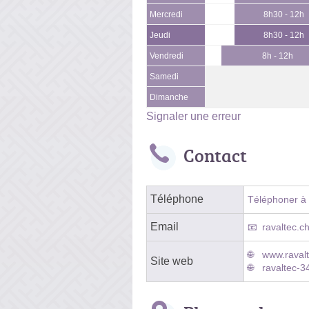
Mercredi
8h30 - 12h
Jeudi
8h30 - 12h
Vendredi
8h - 12h
Samedi
Dimanche
Signaler une erreur
Contact
Téléphone
Téléphoner à l
Email
ravaltec.c
www.ravalt
Site web
ravaltec-3