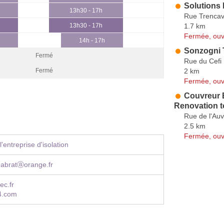
Solutions
13h30 - 17h
Rue Trencav
1.7 km
13h30 - 17h
Fermée, ouv
14h - 17h
Sonzogni T
Fermé
Rue du Cefi
2 km
Fermé
Fermée, ouv
Couvreur B
Renovation t
Rue de l'Au
2.5 km
Fermée, ouv
'entreprise d'isolation
habratⓐorange.fr
ec.fr
4.com