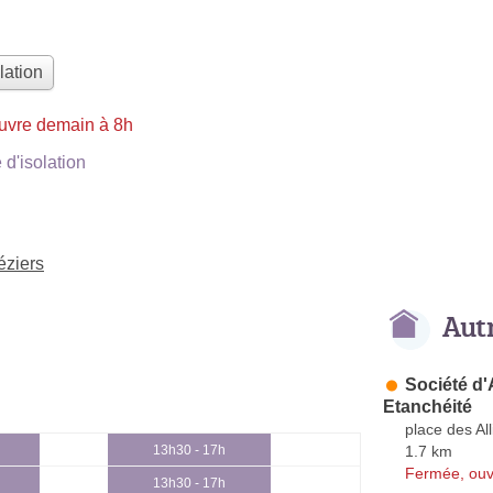
lation
uvre demain à 8h
d'isolation
éziers
Aut
Société d
Etanchéité
place des All
1.7 km
13h30 - 17h
Fermée, ouv
13h30 - 17h