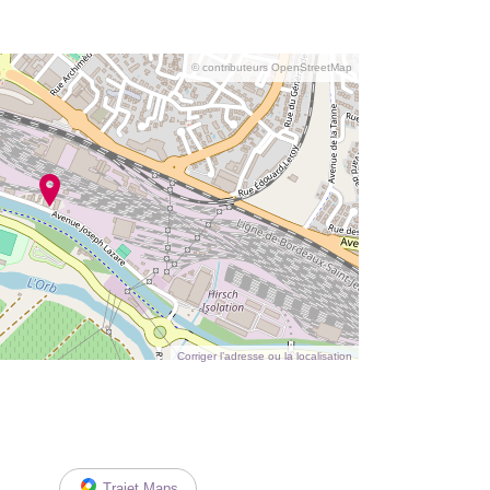
© contributeurs OpenStreetMap
Corriger l’adresse ou la localisation
Trajet Maps