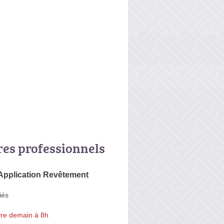
res professionnels
'Application Revêtement
iés
re demain à 8h