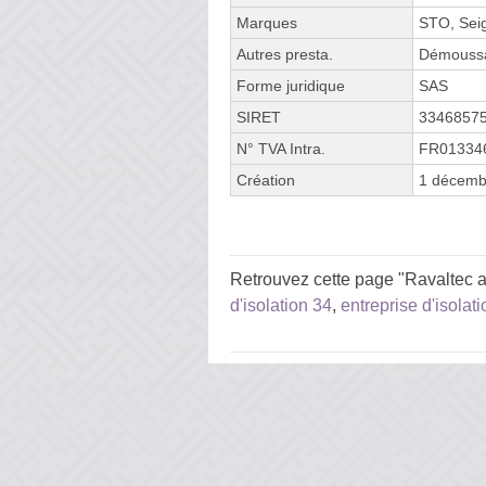
Marques
STO, Seig
Autres presta.
Démoussa
Forme juridique
SAS
SIRET
3346857
N° TVA Intra.
FR01334
Création
1 décemb
Retrouvez cette page "Ravaltec a
d'isolation 34
,
entreprise d'isolat