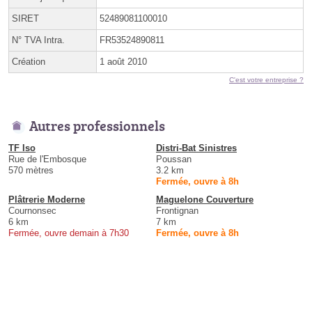
SIRET
52489081100010
N° TVA Intra.
FR53524890811
Création
1 août 2010
C'est votre entreprise ?
Autres professionnels
TF Iso
Distri-Bat Sinistres
Rue de l'Embosque
Poussan
570 mètres
3.2 km
Fermée, ouvre à 8h
Plâtrerie Moderne
Maguelone Couverture
Cournonsec
Frontignan
6 km
7 km
Fermée, ouvre demain à 7h30
Fermée, ouvre à 8h