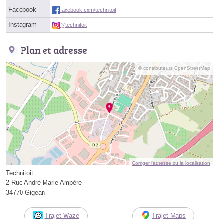
Facebook
facebook.com/technitoit
Instagram
@technitoit
Plan et adresse
© contributeurs OpenStreetMap
Corriger l’adresse ou la localisation
Technitoit
2 Rue André Marie Ampère
34770 Gigean
Trajet Waze
Trajet Maps