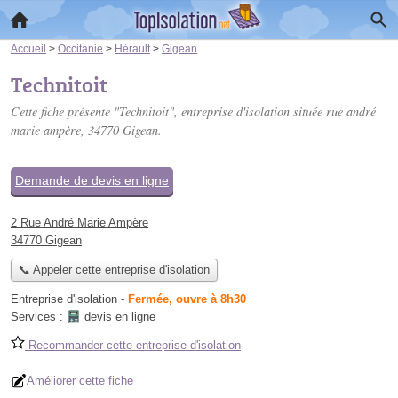
Accueil
>
Occitanie
>
Hérault
>
Gigean
Technitoit
Cette fiche présente "Technitoit", entreprise d'isolation située
rue andré
marie ampère
, 34770 Gigean.
Demande de devis en ligne
2 Rue André Marie Ampère
34770 Gigean
📞 Appeler cette entreprise d'isolation
Entreprise d'isolation
-
Fermée, ouvre à 8h30
Services :
devis en ligne
Recommander cette entreprise d'isolation
Améliorer cette fiche