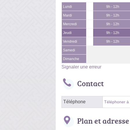
Lundi
9h - 12h
Mardi
9h - 12h
Mercredi
9h - 12h
Jeudi
9h - 12h
Vendredi
9h - 12h
Samedi
Dimanche
Signaler une erreur
Contact
Téléphone
Téléphoner à l
Plan et adresse