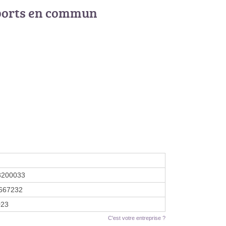
ports en commun
3200033
667232
023
C'est votre entreprise ?