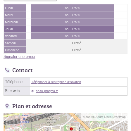
Lundi
8h - 17h30
Mardi
8h - 17h30
Mercredi
8h - 17h30
Jeudi
8h - 17h30
Vendredi
8h - 17h30
Samedi
Fermé
Dimanche
Fermé
Signaler une erreur
Contact
Téléphone
Téléphoner à l'entreprise d'isolation
Site web
sasu-pragma.fr
Plan et adresse
© contributeurs OpenStreetMap