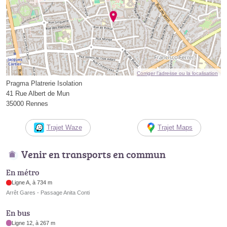
Corriger l’adresse ou la localisation
Pragma Platrerie Isolation
41 Rue Albert de Mun
35000 Rennes
Trajet Waze
Trajet Maps
Venir en transports en commun
En métro
Ligne A, à 734 m
Arrêt Gares - Passage Anita Conti
En bus
Ligne 12, à 267 m