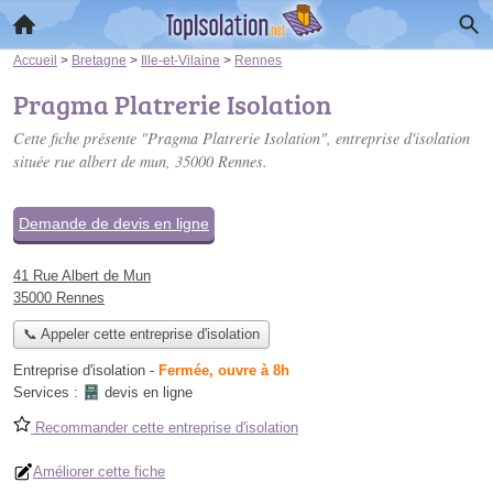
Accueil
>
Bretagne
>
Ille-et-Vilaine
>
Rennes
Pragma Platrerie Isolation
Cette fiche présente "Pragma Platrerie Isolation", entreprise d'isolation
située
rue albert de mun
, 35000 Rennes.
Demande de devis en ligne
41 Rue Albert de Mun
35000 Rennes
📞 Appeler cette entreprise d'isolation
Entreprise d'isolation
-
Fermée, ouvre à 8h
Services :
devis en ligne
Recommander cette entreprise d'isolation
Améliorer cette fiche