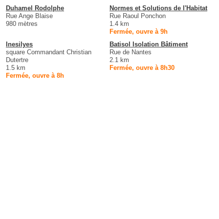
Duhamel Rodolphe
Normes et Solutions de l'Habitat
Rue Ange Blaise
Rue Raoul Ponchon
980 mètres
1.4 km
Fermée, ouvre à 9h
Inesilyes
Batisol Isolation Bâtiment
square Commandant Christian
Rue de Nantes
Dutertre
2.1 km
1.5 km
Fermée, ouvre à 8h30
Fermée, ouvre à 8h