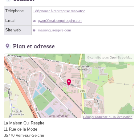
Téléphone
Téléphoner à l'entreprise d'isolation
Email
gwenⓐmaisonquirespire.com
Site web
maisonquirespire.com
Plan et adresse
© contributeurs OpenStreetMap
Corriger l’adresse ou la localisation
La Maison Qui Respire
11 Rue de la Motte
35770 Vern-sur-Seiche