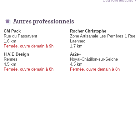
C'est votre entreprise ?
Autres professionnels
CM Pack
Rocher Christophe
Rue du Passavent
Zone Artisanale Les Perrières 1 Rue
1.6 km
Laennec
Fermée, ouvre demain à 9h
1.7 km
H.V.E Design
Ar2e+
Rennes
Noyal-Châtillon-sur-Seiche
4.5 km
4.5 km
Fermée, ouvre demain à 8h
Fermée, ouvre demain à 8h