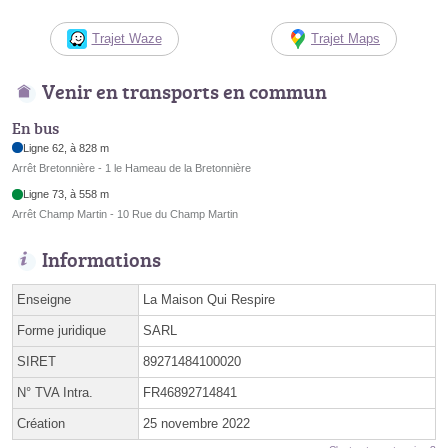
Trajet Waze
Trajet Maps
Venir en transports en commun
En bus
Ligne 62, à 828 m
Arrêt Bretonnière - 1 le Hameau de la Bretonnière
Ligne 73, à 558 m
Arrêt Champ Martin - 10 Rue du Champ Martin
Informations
Enseigne
La Maison Qui Respire
Forme juridique
SARL
SIRET
89271484100020
N° TVA Intra.
FR46892714841
Création
25 novembre 2022