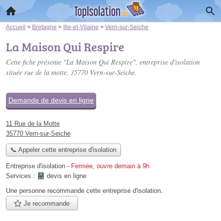
Accueil
>
Bretagne
>
Ille-et-Vilaine
>
Vern-sur-Seiche
La Maison Qui Respire
Cette fiche présente "La Maison Qui Respire", entreprise d'isolation
située
rue de la motte
, 35770 Vern-sur-Seiche.
Demande de devis en ligne
11 Rue de la Motte
35770 Vern-sur-Seiche
📞 Appeler cette entreprise d'isolation
Entreprise d'isolation
-
Fermée, ouvre demain à 9h
Services :
devis en ligne
Une personne
recommande
cette entreprise d'isolation.
Je recommande