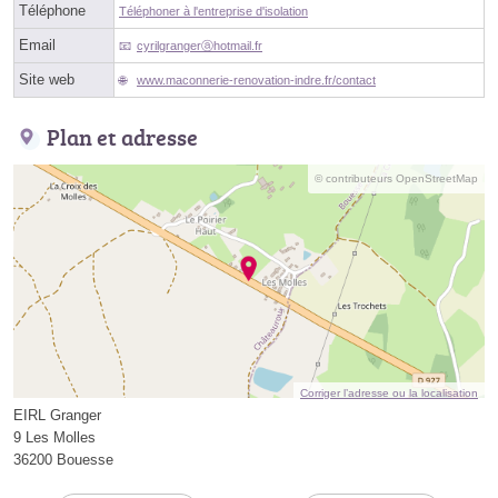
Téléphone
Téléphoner à l'entreprise d'isolation
Email
cyrilgrangerⓐhotmail.fr
Site web
www.maconnerie-renovation-indre.fr/contact
Plan et adresse
© contributeurs OpenStreetMap
Corriger l’adresse ou la localisation
EIRL Granger
9 Les Molles
36200 Bouesse