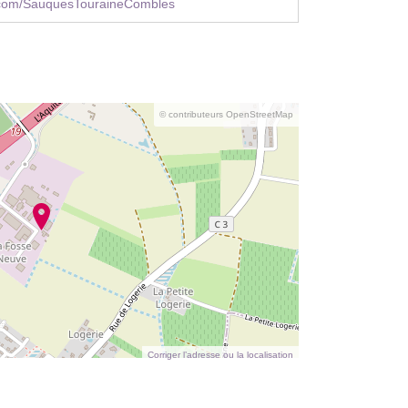
com/SauquesTouraineCombles
© contributeurs OpenStreetMap
Corriger l’adresse ou la localisation