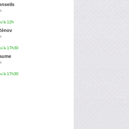
nseils
n
qu'à 12h
Rénov
n
qu'à 17h30
laume
n
qu'à 17h30