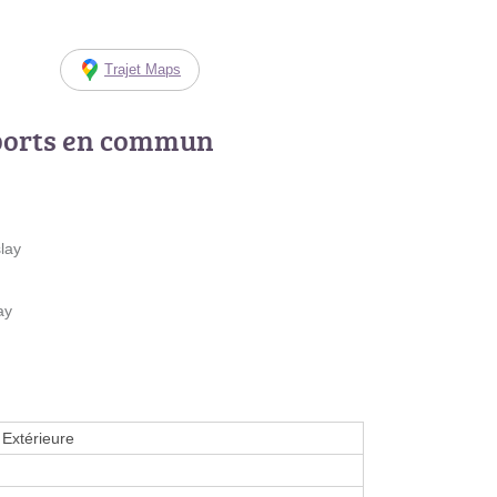
Trajet Maps
ports en commun
lay
ay
Extérieure