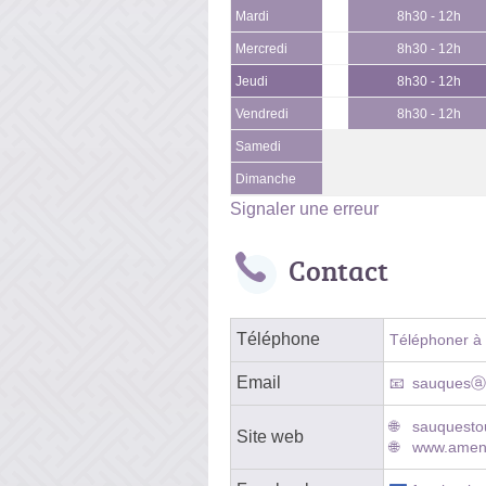
Mardi
8h30 - 12h
Mercredi
8h30 - 12h
Jeudi
8h30 - 12h
Vendredi
8h30 - 12h
Samedi
Dimanche
Signaler une erreur
Contact
Téléphone
Téléphoner à l
Email
sauquesⓐf
sauquestou
Site web
www.amen