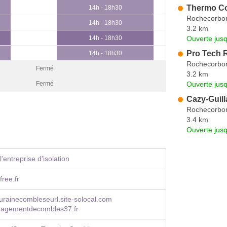
Thermo Co
14h - 18h30
Rochecorbo
14h - 18h30
3.2 km
Ouverte jus
14h - 18h30
Pro Tech 
14h - 18h30
Rochecorbo
Fermé
3.2 km
Ouverte jus
Fermé
Cazy-Guil
Rochecorbo
3.4 km
Ouverte jus
'entreprise d'isolation
ree.fr
rainecombleseurl.site-solocal.com
agementdecombles37.fr