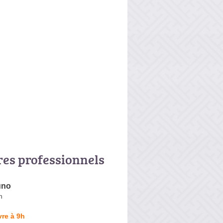
res professionnels
uno
n
re à 9h