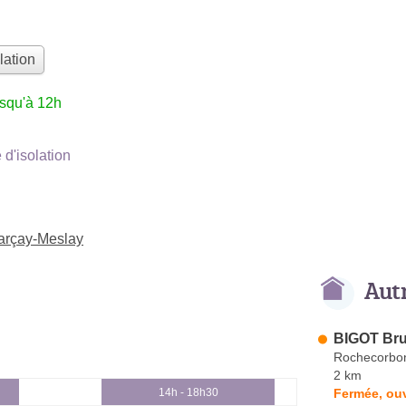
lation
usqu'à 12h
d'isolation
Parçay-Meslay
Aut
BIGOT Br
Rochecorbo
2 km
Fermée, ouv
14h - 18h30