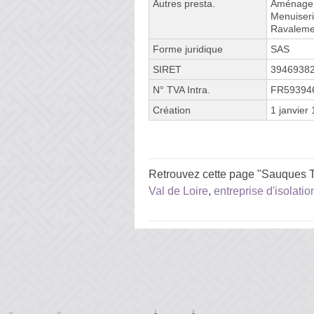
Autres presta.
Aménagem
Menuiseri
Ravalemen
Forme juridique
SAS
SIRET
3946938
N° TVA Intra.
FR59394
Création
1 janvier
Retrouvez cette page "Sauques T
Val de Loire
,
entreprise d'isolatio