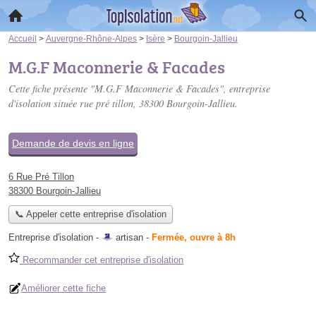
Accueil
>
Auvergne-Rhône-Alpes
>
Isère
>
Bourgoin-Jallieu
M.G.F Maconnerie & Facades
Cette fiche présente "M.G.F Maconnerie & Facades", entreprise
d'isolation située
rue pré tillon
, 38300 Bourgoin-Jallieu.
Demande de devis en ligne
6 Rue Pré Tillon
38300 Bourgoin-Jallieu
📞 Appeler cette entreprise d'isolation
Entreprise d'isolation -
artisan
-
Fermée, ouvre à 8h
Recommander cet entreprise d'isolation
Améliorer cette fiche