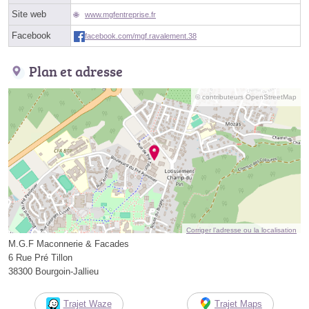
Site web
www.mgfentreprise.fr
Facebook
facebook.com/mgf.ravalement.38
Plan et adresse
© contributeurs OpenStreetMap
Corriger l’adresse ou la localisation
M.G.F Maconnerie & Facades
6 Rue Pré Tillon
38300 Bourgoin-Jallieu
Trajet Waze
Trajet Maps