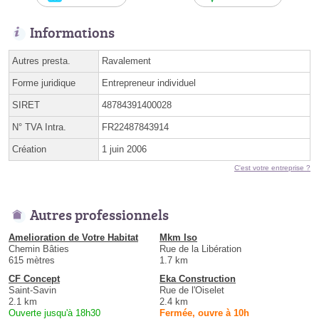
Informations
Autres presta.
Ravalement
Forme juridique
Entrepreneur individuel
SIRET
48784391400028
N° TVA Intra.
FR22487843914
Création
1 juin 2006
C'est votre entreprise ?
Autres professionnels
Amelioration de Votre Habitat
Mkm Iso
Chemin Bâties
Rue de la Libération
615 mètres
1.7 km
CF Concept
Eka Construction
Saint-Savin
Rue de l'Oiselet
2.1 km
2.4 km
Ouverte jusqu'à 18h30
Fermée, ouvre à 10h