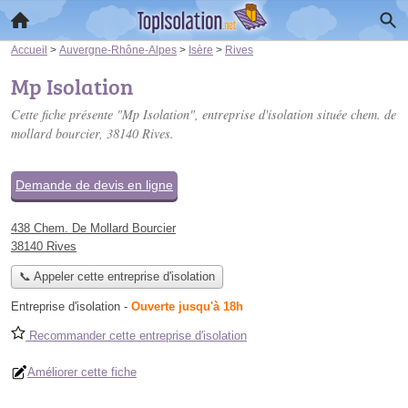
Accueil
>
Auvergne-Rhône-Alpes
>
Isère
>
Rives
Mp Isolation
Cette fiche présente "Mp Isolation", entreprise d'isolation située
chem. de
mollard bourcier
, 38140 Rives.
Demande de devis en ligne
438 Chem. De Mollard Bourcier
38140 Rives
📞 Appeler cette entreprise d'isolation
Entreprise d'isolation
-
Ouverte jusqu'à 18h
Recommander cette entreprise d'isolation
Améliorer cette fiche