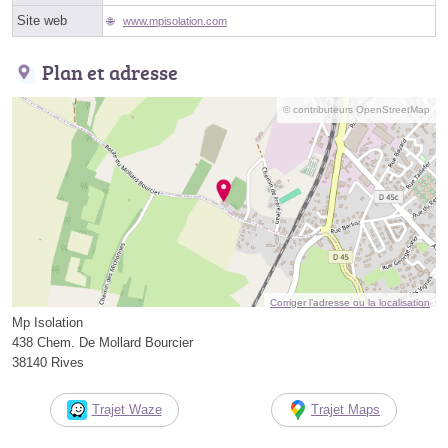
Site web
www.mpisolation.com
Plan et adresse
© contributeurs OpenStreetMap
Corriger l’adresse ou la localisation
Mp Isolation
438 Chem. De Mollard Bourcier
38140 Rives
Trajet Waze
Trajet Maps