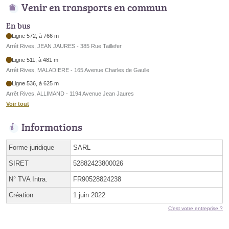
Venir en transports en commun
En bus
Ligne 572, à 766 m
Arrêt Rives, JEAN JAURES - 385 Rue Taillefer
Ligne 511, à 481 m
Arrêt Rives, MALADIERE - 165 Avenue Charles de Gaulle
Ligne 536, à 625 m
Arrêt Rives, ALLIMAND - 1194 Avenue Jean Jaures
Voir tout
Informations
Forme juridique
SARL
SIRET
52882423800026
N° TVA Intra.
FR90528824238
Création
1 juin 2022
C'est votre entreprise ?