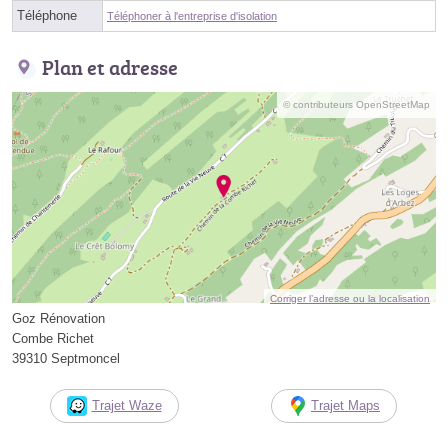
Téléphone
Téléphoner à l'entreprise d'isolation
Plan et adresse
© contributeurs OpenStreetMap
Corriger l’adresse ou la localisation
Goz Rénovation
Combe Richet
39310 Septmoncel
Trajet Waze
Trajet Maps