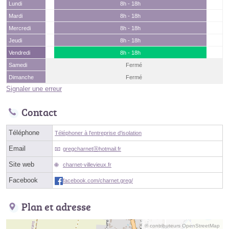
Lundi
8h - 18h
Mardi
8h - 18h
Mercredi
8h - 18h
Jeudi
8h - 18h
Vendredi
8h - 18h
Samedi
Fermé
Dimanche
Fermé
Signaler une erreur
Contact
Téléphone
Téléphoner à l'entreprise d'isolation
Email
gregcharnetⓐhotmail.fr
Site web
charnet-villevieux.fr
Facebook
facebook.com/charnet.greg/
Plan et adresse
© contributeurs OpenStreetMap