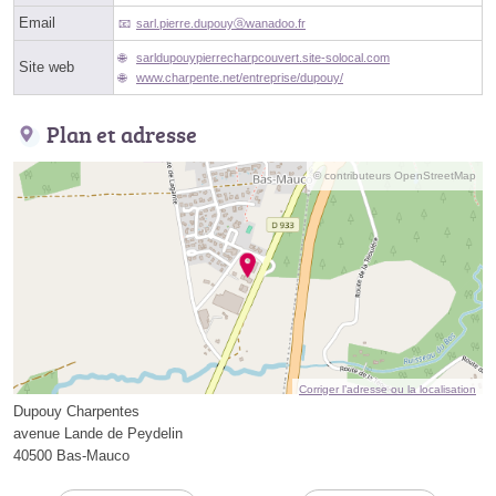
Email
sarl.pierre.dupouyⓐwanadoo.fr
sarldupouypierrecharpcouvert.site-solocal.com
Site web
www.charpente.net/entreprise/dupouy/
Plan et adresse
© contributeurs OpenStreetMap
Corriger l’adresse ou la localisation
Dupouy Charpentes
avenue Lande de Peydelin
40500 Bas-Mauco