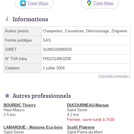
Trajet Waze
Trajet Maps
Informations
Autres presta.
Charpentes, Couverture, Démoussage, Zinguerie
Forme juridique
SAS
SIRET
31495320900025
N° TVA Intra.
FR02314953209
Création
1 juillet 2004
C'est votre entreprise ?
Autres professionnels
BOURDIC Thierry
DUCOURNEAU-Marsan
Haut-Mauco
Saint-Sever
2.5 km
4.2 km
Fermée, ouvre lundi à 7h30
LAMARQUE - Maisons Eco-bois
Scolli Platrerie
Saint-Sever
Saint-Pierre-du-Mont