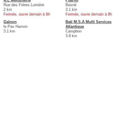
A.L Menuiserie
Platryo
Rue des Frères Lumière
Besné
2 km
3.1 km
Fermée, ouvre demain à 8h
Fermée, ouvre demain à 8h
Galnon
Bati M.S.A Multi Services
le Pas Hamon
Atlantique
3.1 km
Campbon
3.8 km