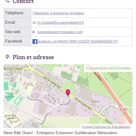
Contact
Téléphone
Téléphoner à l'entreprise d'isolation
Email
m.chedotalⓐoceanehabitat44.fr
Site web
www.batiouest-renovation.com
Facebook
facebook.com/RENO-BATI-OUEST-691685664281747
Plan et adresse
© contributeurs OpenStreetMap
Corriger l’adresse ou la localisation
Reno Bâti Ouest - Entreprise Extension Surélévation Rénovation