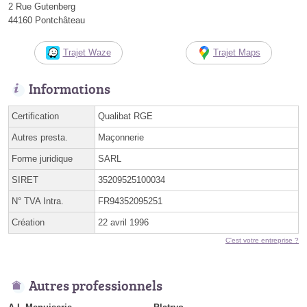
2 Rue Gutenberg
44160 Pontchâteau
Trajet Waze
Trajet Maps
Informations
Certification
Qualibat RGE
Autres presta.
Maçonnerie
Forme juridique
SARL
SIRET
35209525100034
N° TVA Intra.
FR94352095251
Création
22 avril 1996
C'est votre entreprise ?
Autres professionnels