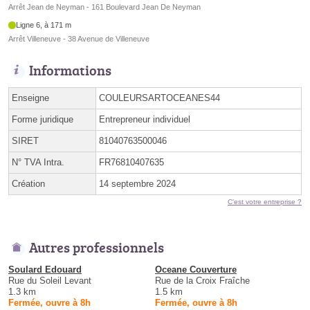
Arrêt Jean de Neyman - 161 Boulevard Jean De Neyman
Ligne 6, à 171 m
Arrêt Villeneuve - 38 Avenue de Villeneuve
Informations
Enseigne
COULEURSARTOCEANES44
Forme juridique
Entrepreneur individuel
SIRET
81040763500046
N° TVA Intra.
FR76810407635
Création
14 septembre 2024
C'est votre entreprise ?
Autres professionnels
Soulard Edouard
Oceane Couverture
Rue du Soleil Levant
Rue de la Croix Fraîche
1.3 km
1.5 km
Fermée, ouvre à 8h
Fermée, ouvre à 8h