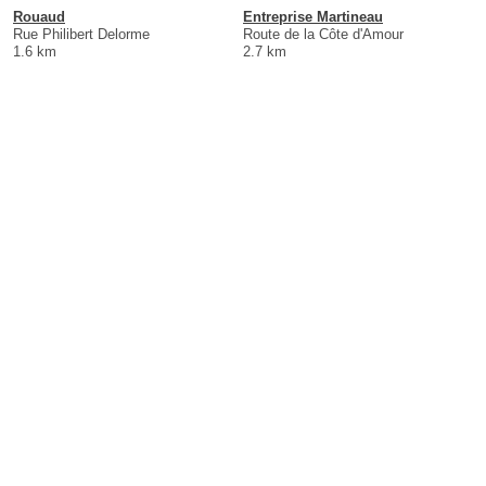
Rouaud
Entreprise Martineau
Rue Philibert Delorme
Route de la Côte d'Amour
1.6 km
2.7 km