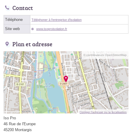
Contact
Téléphone
Téléphoner à l'entreprise d'isolation
Site web
www.isoproisolation.fr
Plan et adresse
© contributeurs OpenStreetMap
Corriger l’adresse ou la localisation
Iso Pro
46 Rue de l'Europe
45200 Montargis