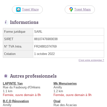
Trajet Waze
Trajet Maps
Informations
Forme juridique
SARL
SIRET
88107476900038
N° TVA Intra.
FR24881074769
Création
1 octobre 2022
C'est votre entreprise ?
Autres professionnels
LAPINTE Yan
Mk Menuiseries
Rue du Faubourg d'Orléans
Amilly
1.1 km
1.2 km
Fermée, ouvre demain à 8h
Fermée, ouvre demain à 9h
B.C.D Rénovation
Onal
Amilly
Rue des Acacias