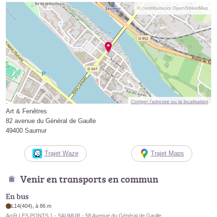
© contributeurs OpenStreetMap
Corriger l’adresse ou la localisation
Art & Fenêtres
82 avenue du Général de Gaulle
49400 Saumur
Trajet Waze
Trajet Maps
Venir en transports en commun
En bus
L14(404), à 86 m
Arrêt LES PONTS 1 - SAUMUR - 58 Avenue du Général de Gaulle