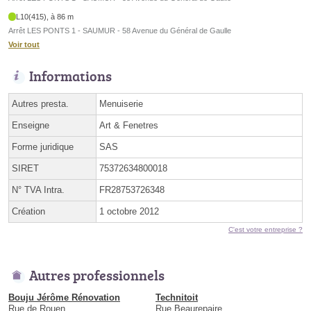
L10(415), à 86 m
Arrêt LES PONTS 1 - SAUMUR - 58 Avenue du Général de Gaulle
Voir tout
Informations
Autres presta.
Menuiserie
Enseigne
Art & Fenetres
Forme juridique
SAS
SIRET
75372634800018
N° TVA Intra.
FR28753726348
Création
1 octobre 2012
C'est votre entreprise ?
Autres professionnels
Bouju Jérôme Rénovation
Technitoit
Rue de Rouen
Rue Beaurepaire