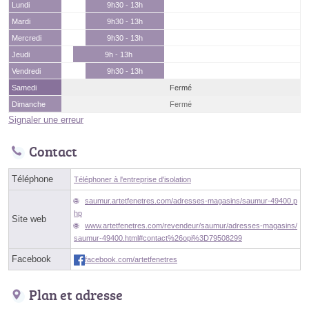
Lundi
9h30 - 13h
Mardi
9h30 - 13h
Mercredi
9h30 - 13h
Jeudi
9h - 13h
Vendredi
9h30 - 13h
Samedi
Fermé
Dimanche
Fermé
Signaler une erreur
Contact
Téléphone
Téléphoner à l'entreprise d'isolation
saumur.artetfenetres.com/adresses-magasins/saumur-49400.p
hp
Site web
www.artetfenetres.com/revendeur/saumur/adresses-magasins/
saumur-49400.html#contact%26opi%3D79508299
Facebook
facebook.com/artetfenetres
Plan et adresse